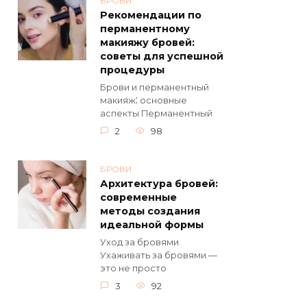
БРОВИ
Рекомендации по
перманентному
макияжу бровей:
советы для успешной
процедуры
Брови и перманентный
макияж⁚ основные
aспекты Перманентный
2
98
БРОВИ
Архитектура бровей:
современные
методы создания
идеальной формы
Уход за бровями
Ухаживать за бровями —
это не просто
3
92