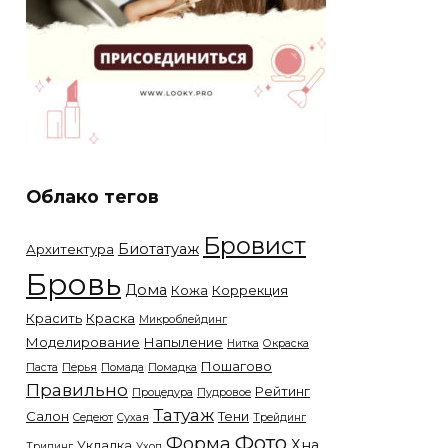
Облако тегов
Бровист
Биотатуаж
Архитектура
Бровь
Дома
Кожа
Коррекция
Красить
Краска
Микроблейдинг
Моделирование
Напыление
Нитка
Окраска
Пошагово
Паста
Перья
Помада
Помадка
Правильно
Рейтинг
Процедура
Пудровое
Татуаж
Салон
Тени
Седеют
Сухая
Трейдинг
Фото
Форма
Хна
Укладка
Тридинг
Уход