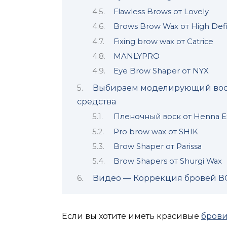
Flawless Brows от Lovely
Brows Brow Wax от High Defi
Fixing brow wax от Catrice
MANLYPRO
Eye Brow Shaper от NYX
Выбираем моделирующий воск
средства
Пленочный воск от Henna E
Pro brow wax от SHIK
Brow Shaper от Parissa
Brow Shapers от Shurgi Wax
Видео — Коррекция бровей ВО
Если вы хотите иметь красивые
бров