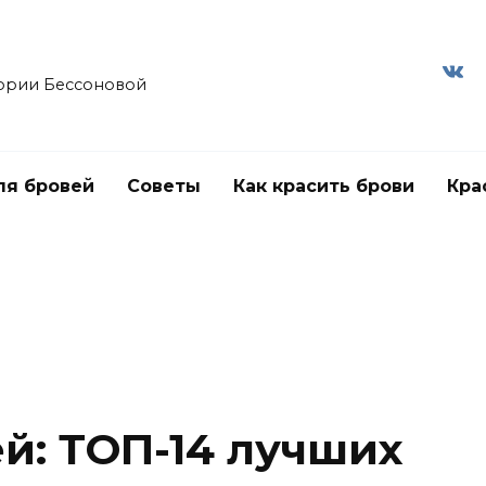
ории Бессоновой
ля бровей
Советы
Как красить брови
Кра
й: ТОП-14 лучших