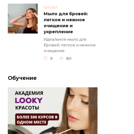
БРОВИ
Мыло для бровей:
легкое и нежное
очищение и
укрепление
Идeальное мыло для
бровей⁚ легкоe и нежное
очищение
9
80
Обучение