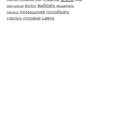
выбрать
волос
выщипать
Шелушение
домашние
подобрать
делать
условие
цвета
сделать