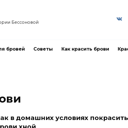
ории Бессоновой
ля бровей
Советы
Как красить брови
Кра
рови
ак в домашних условиях покрасить
рови хной