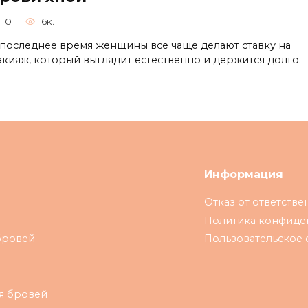
0
6к.
 последнее время женщины все чаще делают ставку на
акияж, который выглядит естественно и держится долго.
Информация
Отказ от ответстве
Политика конфиде
бровей
Пользовательское
я бровей