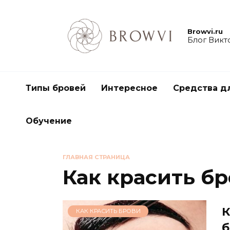
Browvi.ru
Блог Викт
Типы бровей
Интересное
Средства д
Обучение
ГЛАВНАЯ СТРАНИЦА
Как красить б
К
КАК КРАСИТЬ БРОВИ
б