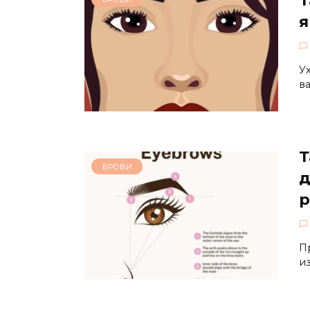
Т
я
У
в
Т
БРОВИ
д
р
П
и