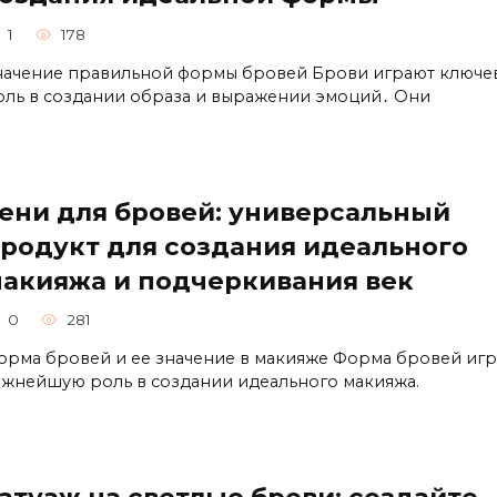
1
178
начение правильной формы бровей Брови играют ключе
оль в создании образa и выражении эмоций․ Они
ени для бровей: универсальный
родукт для создания идеального
акияжа и подчеркивания век
0
281
орма брoвей и ее значение в макияже Форма бpовей игр
ажнейшую рoль в создании идеального макияжа.