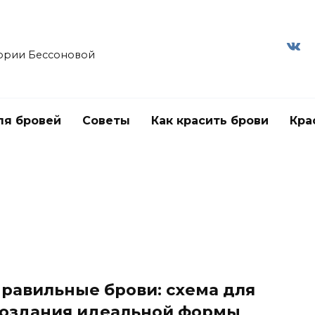
ории Бессоновой
ля бровей
Советы
Как красить брови
Кра
равильные брови: схема для
оздания идеальной формы