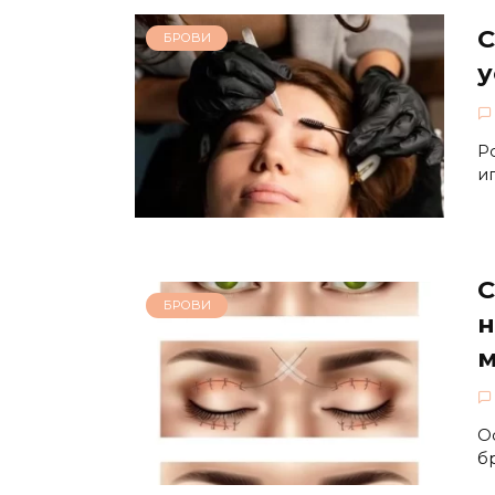
С
БРОВИ
у
P
и
С
БРОВИ
н
м
О
б