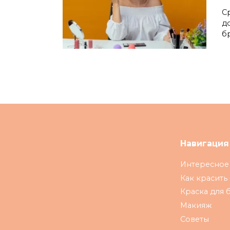
C
д
б
Навигация
Интересное
Как красить
Краска для 
Макияж
Советы