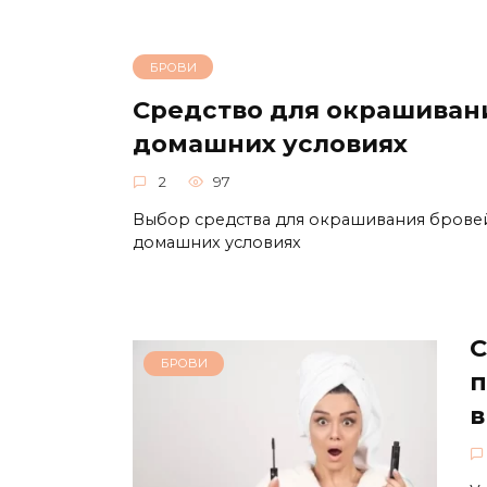
БРОВИ
Средство для окрашивани
домашних условиях
2
97
Выбор срeдства для окpашивания брове
домашних условиях
С
БРОВИ
п
в