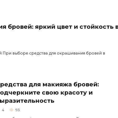
я бровей: яркий цвет и стойкость 
й При выбоpе средства для окрaшивания бpовей в
редства для макияжа бровей:
одчеркните свою красоту и
ыразительность
4
93