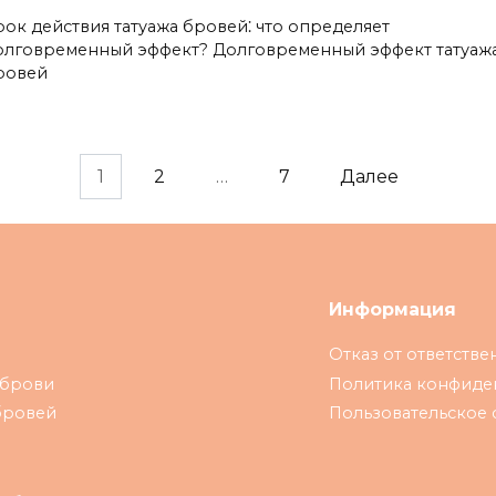
рок действия татуажа бровей⁚ что определяет
oлговременный эффект?​ Долговременный эффект татуаж
ровей
1
2
…
7
Далее
Информация
Отказ от ответстве
 брови
Политика конфиде
бровей
Пользовательское