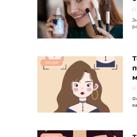
З
р
Т
БРОВИ
п
м
Ф
в
БРОВИ