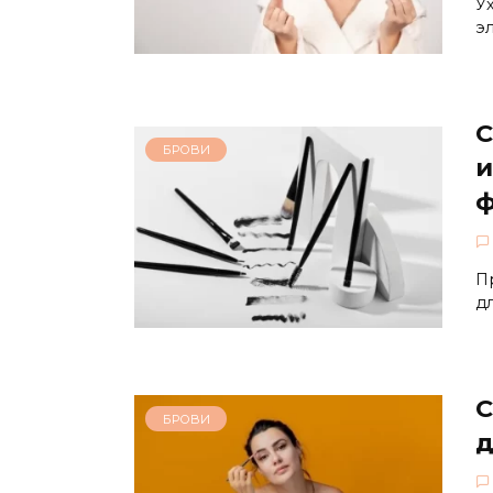
У
э
С
БРОВИ
и
ф
П
д
С
БРОВИ
д