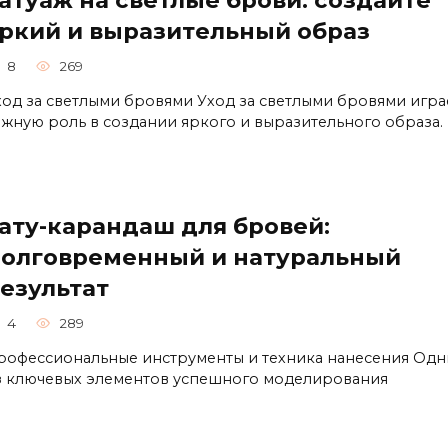
атуаж на светлые брови: создайте
ркий и выразительный образ
8
269
ход за светлыми бровями Уход за светлыми бровями игра
ажную роль в создании яркого и выразительного образа.
ату-карандаш для бровей:
олговременный и натуральный
езультат
4
289
рофессиональные инструменты и техника нанесeния Од
з ключевых элементов успешного моделирования