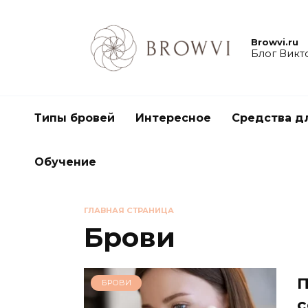
Browvi.ru
Блог Викт
Типы бровей
Интересное
Средства д
Обучение
ГЛАВНАЯ СТРАНИЦА
Брови
П
БРОВИ
с