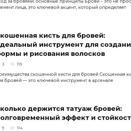
ход за бpовями⁚ основные принципы Брови ‒ это не прос
лемент лица, это ключевой акцент, который определяет
кошенная кисть для бровей:
деальный инструмент для создани
ормы и рисования волосков
3
119
реимущества скошенной кисти для бровей Скошенная ки
ля бровей — это ключевой инструмент в арсенале
колько держится татуаж бровей:
олговременный эффект и стойкост
9
114