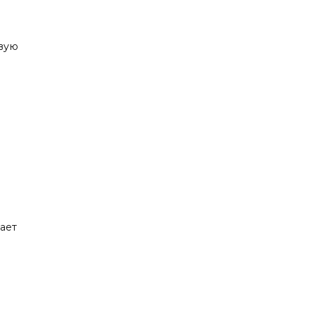
вyю
ает