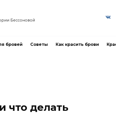
ории Бессоновой
ля бровей
Советы
Как красить брови
Кра
и что делать