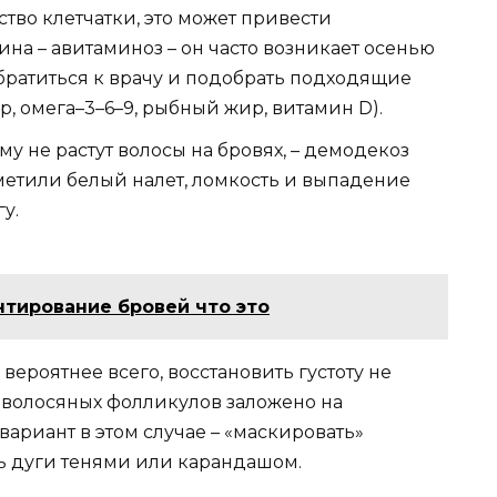
тво клетчатки, это может привести
на – авитаминоз – он часто возникает осенью
обратиться к врачу и подобрать подходящие
 омега–3–6–9, рыбный жир, витамин D).
у не растут волосы на бровях, – демодекоз
метили белый налет, ломкость и выпадение
у.
тирование бровей что это
 вероятнее всего, восстановить густоту не
во волосяных фолликулов заложено на
ариант в этом случае – «маскировать»
ь дуги тенями или карандашом.