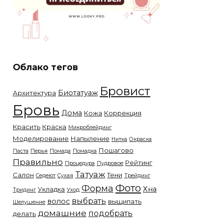
Облако тегов
Бровист
Биотатуаж
Архитектура
Бровь
Дома
Кожа
Коррекция
Красить
Краска
Микроблейдинг
Моделирование
Напыление
Нитка
Окраска
Пошагово
Паста
Перья
Помада
Помадка
Правильно
Рейтинг
Процедура
Пудровое
Татуаж
Салон
Тени
Седеют
Сухая
Трейдинг
Фото
Форма
Хна
Укладка
Тридинг
Уход
выбрать
волос
выщипать
Шелушение
домашние
подобрать
делать