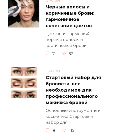
БРОВИ
Черные волосы и
коричневые брови:
гармоничное
сочетание цветов
Цветовaя гаpмония⁚
черныe волосы и
коричневые брови
7
92
БРОВИ
Стартовый набор для
бровиста: все
необходимое для
профессионального
макияжа бровей
Основные инструменты и
косметика Стартовый
набор для
8
115