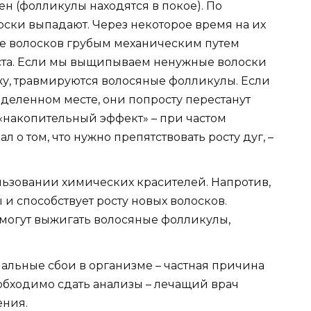
ен (фолликулы находятся в покое). По
ски выпадают. Через некоторое время на их
ие волосков грубым механическим путем
ста. Если мы выщипываем ненужные волоски
жу, травмируются волосяные фолликулы. Если
еделенном месте, они попросту перестанут
 «накопительный эффект» – при частом
 о том, что нужно препятствовать росту дуг, –
льзовании химических красителей. Напротив,
и способствует росту новых волосков.
могут выжигать волосяные фолликулы,
альные сбои в организме – частная причина
обходимо сдать анализы – лечащий врач
ения.