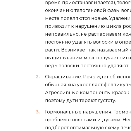
время приостанавливается), телог
окончанию телогеновой фазы воло
месте появляются новые. Удален
приводит к нарушению цикла ро
неправильно, не распариваем ко
постоянно удалять волоски в опр
расти. Возникает так называемый
выщипывании мозг получает сигнал
ведь волоски постоянно удаляют.
Окрашивание. Речь идет об испо
обычная хна укрепляет фолликулы 
Агрессивные компоненты красок 
поэтому дуги теряют густоту.
Гормональные нарушения. Гормон
проблем с волосами и дугами. Не
подберет оптимальную схему леч