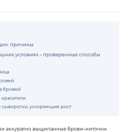
щин: причины
ашних условиях – проверенные способы
лица
бровей
та бровей
 красители
 сыворотки, ускоряющие рост
ыли аккуратно выщипанные брови–ниточки.