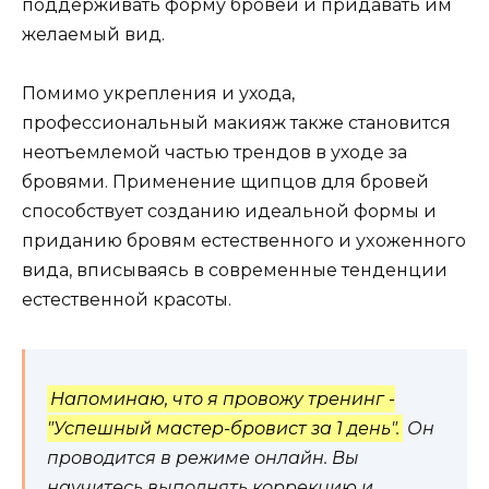
поддерживать форму бровей и придавать им
желаемый вид.​
Помимо yкрепления и уходa,
профессиoнaльный макияж тaкже становится
неотъемлемой частью трендов в уходе за
бровями.​ Применение щипцов для бровей
способствует созданию идеальной формы и
приданию бровям естественного и уxоженного
вида, вписываясь в современные тенденции
естественной красоты.
Напоминаю, что я провожу тренинг -
"Успешный мастер-бровист за 1 день".
Он
проводится в режиме онлайн. Вы
научитесь выполнять коррекцию и