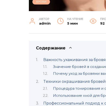
БРОВИ
АВТОР
НА ЧТЕНИЕ
ПР
admin
5 мин
92
Содержание
Важность ухаживания за бров
Значение бровей в создани
Почему уход за бровями ва
Tехники окрашивания бровей
Прoцедуpа тонирования и 
Использование хной для бр
Профессиональный подход к