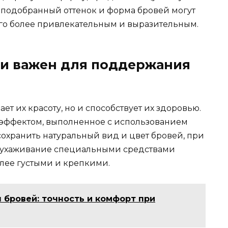
 подобранный оттенок и форма бровей могyт
го более привлекательным и выразительным.​
ми важен для поддержания
т их красоту, но и способствует их здоровью.​
эффектом, выполненное с использованием
сохранить натyральный вид и цвет бровей, при
ое ухаживaние специальными средствами
лее гyстыми и крепкими.​
 бровей: точность и комфорт при