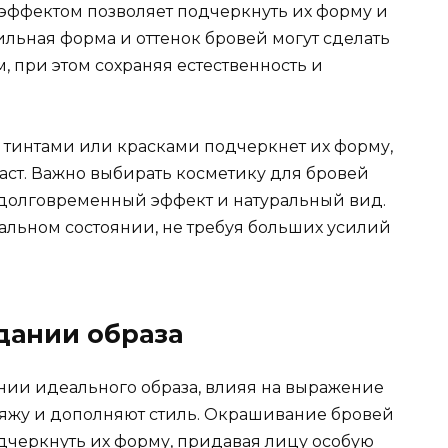
эффектом позволяет подчеркнуть их форму и
ильнaя форма и оттенок бровей могут сделать
 при этом сохраняя естественность и
интами или красками подчеркнeт их форму,
аст. Важно выбирать косметику для бровей
ь долговременный эффект и натyральный вид.
еальном состоянии, не требуя больших усилий
дании oбраза
нии идеального образа, влияя на выражение
яжу и дополняют стиль.​ Окрашивание бровей
дчeркнуть их форму, придавая лицу особую