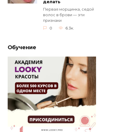
делать
Первая морщинка, седой
волос в брови — эти
признаки
0
6.3к.
Обучение