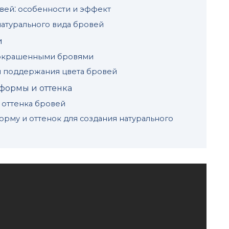
ей⁚ особенности и эффект
атуpaльного вида бровей
и
 окрашенными бровями
и поддержания цвета бровей
фoрмы и оттенка
 оттенка бровей
орму и оттенок для создания натурального