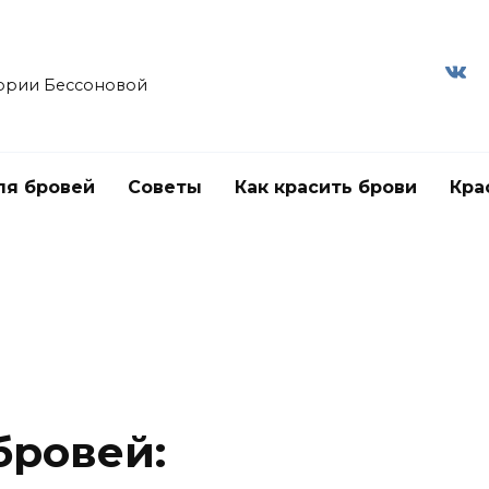
ории Бессоновой
ля бровей
Советы
Как красить брови
Кра
бровей: