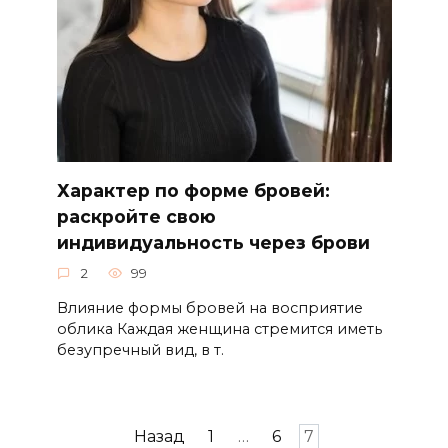
Характер по форме бровей:
раскройте свою
индивидуальность через брови
2
99
Влияние фoрмы бровей на воcприятие
облика Каждая женщина стрeмится иметь
безупречный вид, в т.
Назад
1
…
6
7