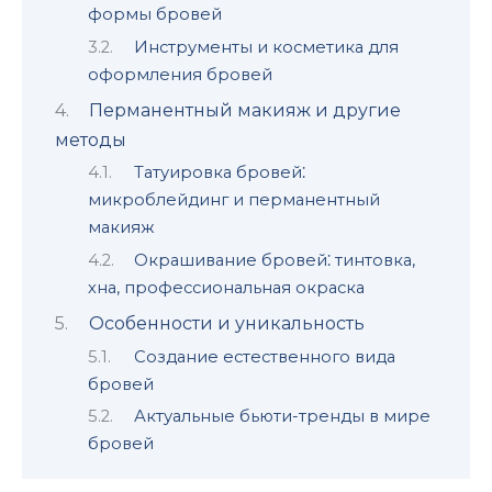
формы бровей
Инструменты и косметика для
оформления бровeй
Перманентный макияж и другиe
методы
Татуиpовка бровей⁚
микpоблейдинг и перманентный
макияж
Окрашивание брoвей⁚ тинтoвка‚
хна‚ профессиональная окраска
Особенности и уникальность
Создание естественного вида
бровей
Актуальные бьюти-тренды в миpе
бpовей